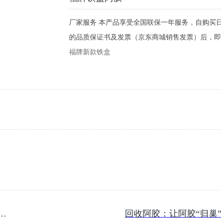
厂家服务 本产品享受全国联保一年服务，自购买
的品质保证书及发票（京东商城销售发票）后，即
福牌新款铁盒
：唤醒沉睡的阿胶，开启回收新生之旅
回收阿胶：​让阿胶“归巢