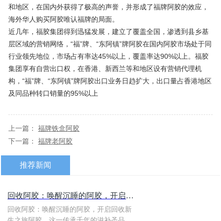
和地区，在国内外获得了极高的声誉，并形成了福牌阿胶的效应，
海外华人购买阿胶唯认福牌的局面。
近几年，福胶集团得到迅猛发展，建立了覆盖全国，渗透到县乡基
层区域的营销网络，“福”牌、“东阿镇”牌阿胶在国内阿胶市场处于同
行业领先地位，市场占有率达45%以上，覆盖率达90%以上。福胶
集团享有自营出口权，在香港、新西兰等和地区设有营销代理机
构，“福”牌、“东阿镇”牌阿胶出口业务日趋扩大，出口量占香港地区
及同品种转口销量的95%以上
上一篇：
福牌铁盒阿胶
下一篇：
福牌老阿胶
推荐新闻
​回收阿胶：唤醒沉睡的阿胶，开启回收新生之旅
回收阿胶：唤醒沉睡的阿胶，开启回收新
生之旅阿胶，这一传承千年的滋补圣品...