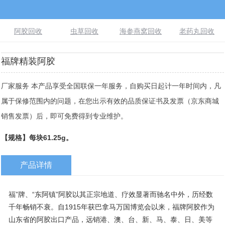
阿胶回收
虫草回收
海参燕窝回收
老药丸回收
福牌精装阿胶
厂家服务 本产品享受全国联保一年服务，自购买日起计一年时间内，凡
属于保修范围内的问题，在您出示有效的品质保证书及发票（京东商城
销售发票）后，即可免费得到专业维护。
【规格】每块61.25g。
产品详情
福”牌、“东阿镇”阿胶以其正宗地道、疗效显著而驰名中外，历经数
千年畅销不衰。自1915年获巴拿马万国博览会以来，福牌阿胶作为
山东省的阿胶出口产品，远销港、澳、台、新、马、泰、日、美等