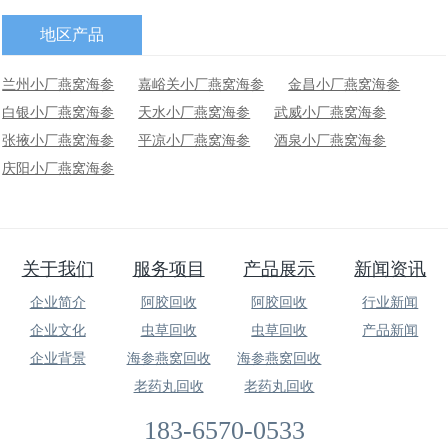
地区产品
兰州小厂燕窝海参
嘉峪关小厂燕窝海参
金昌小厂燕窝海参
白银小厂燕窝海参
天水小厂燕窝海参
武威小厂燕窝海参
张掖小厂燕窝海参
平凉小厂燕窝海参
酒泉小厂燕窝海参
庆阳小厂燕窝海参
关于我们
服务项目
产品展示
新闻资讯
企业简介
阿胶回收
阿胶回收
行业新闻
企业文化
虫草回收
虫草回收
产品新闻
企业背景
海参燕窝回收
海参燕窝回收
老药丸回收
老药丸回收
183-6570-0533