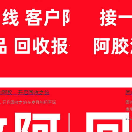
的阿胶，开启回收之旅
​
，开启回收之旅在岁月的药匣深
回
库
202