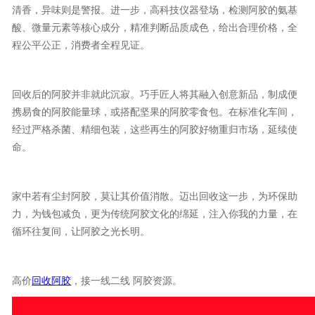
清香，异味则是警报。进一步，高科技仪器登场，检测阿胶的氨基
酸、微量元素等核心成分，精准判断品质成色，给出合理价格，全
程公平公正，消费者全程见证。
回收后的阿胶并非就此沉寂。巧手匠人将其融入创意新品，制成便
携易食的阿胶能量球，或搭配坚果的阿胶零食包。在标准化车间，
经过严格杀菌、精细包装，这些再生的阿胶好物重归市场，延续使
命。
家中若有尘封阿胶，莫让其价值消散。迈出回收这一步，为环保助
力，为钱包减负，更为传统阿胶文化的绵延，注入你我的力量，在
循环往复间，让阿胶之光长明。
高价
回收阿胶
，接一线二线 阿胶资源。