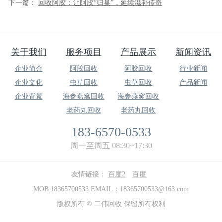
下一篇：
回收阿胶：​让阿胶“归巢”，延续滋补传奇
关于我们
服务项目
产品展示
新闻资讯
企业简介
阿胶回收
阿胶回收
行业新闻
企业文化
虫草回收
虫草回收
产品新闻
企业背景
海参燕窝回收
海参燕窝回收
老药丸回收
老药丸回收
183-6570-0533
周一至周五 08:30~17:30
友情链接：
百度2
百度
MOB:18365700533 EMAIL：18365700533@163.com
版权所有 © 二伟回收 保留所有权利