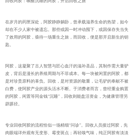
回收阿胶：唤醒沉睡的阿胶，开启回收之旅
在岁月的药匣深处，阿胶静静躺卧，曾承载滋养生命的热望，如今
却在不少人家中被遗忘。那些或因一时冲动囤下，或因保存失当失
了效用的阿胶，亟待一场重生之旅，而回收，便是那开启新生的钥
匙。
阿胶，这凝聚了古人智慧与匠心血汗的滋补圣品，其制作需大量驴
皮，背后是漫长的养殖周期与不菲成本。每一块被闲置的阿胶，都
是对珍贵原料的辜负。回收，是对资源的敬重，让毛驴的奉献不被
白费，使阿胶产业的源头活水不断。于消费者而言，曾经重金购置
的阿胶，闲置等同金钱“沉睡”，回收则能盘活资金，为健康管理另
辟蹊径。
专业回收阿胶的流程恰似一场精细“问诊”。回收人员接过阿胶，先
肉眼端详外观有无变形、霉变斑点；再轻嗅气味，纯正阿胶有淡淡