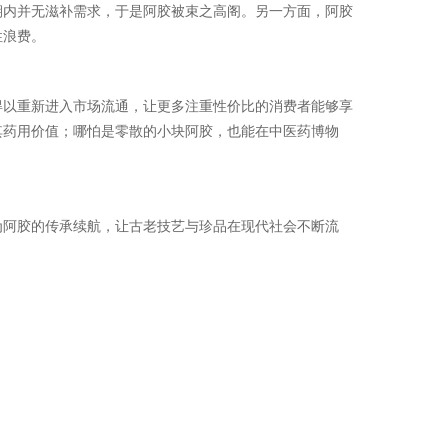
期内并无滋补需求，于是阿胶被束之高阁。另一方面，阿胶
性浪费。
得以重新进入市场流通，让更多注重性价比的消费者能够享
其药用价值；哪怕是零散的小块阿胶，也能在中医药博物
为阿胶的传承续航，让古老技艺与珍品在现代社会不断流