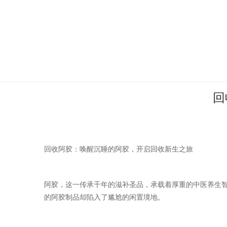
​
回收阿胶：唤醒沉睡的阿胶，开启回收新生之旅
阿胶，这一传承千年的滋补圣品，承载着厚重的中医养生
的阿胶制品却陷入了尴尬的闲置境地。