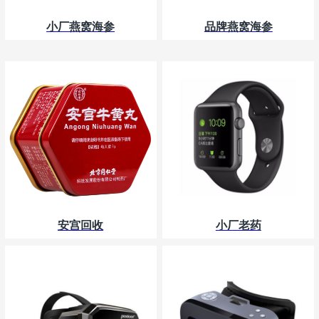
小厂燕窝海参
品牌燕窝海参
安宫回收
小厂老药