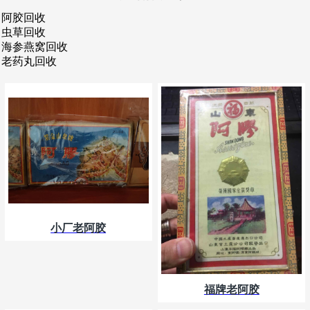
阿胶回收
虫草回收
海参燕窝回收
老药丸回收
小厂老阿胶
福牌老阿胶