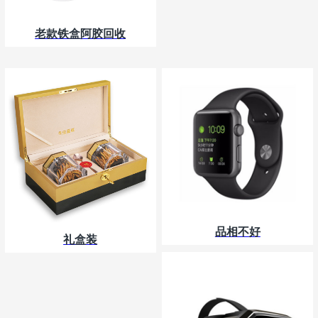
老款铁盒阿胶回收
品相不好
礼盒装