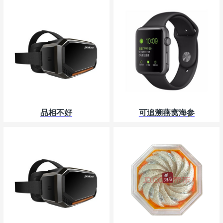
品相不好
可追溯燕窝海参