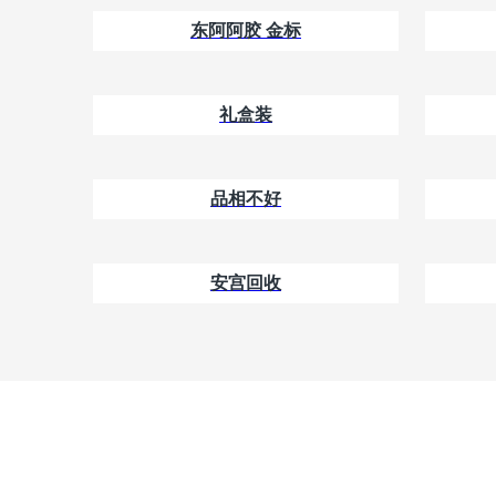
东阿阿胶 金标
礼盒装
品相不好
安宫回收