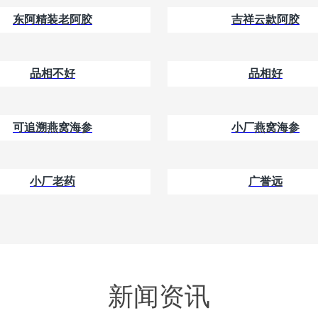
东阿精装老阿胶
吉祥云款阿胶
品相不好
品相好
可追溯燕窝海参
小厂燕窝海参
小厂老药
广誉远
新闻资讯