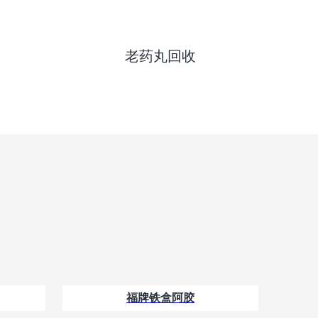
老药丸回收
福牌铁盒阿胶